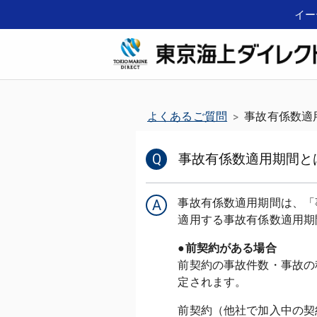
イー
よくあるご質問
事故有係数適
>
Q
事故有係数適用期間と
事故有係数適用期間は、「
A
●前契約がある場合
前契約の事故件数・事故の
定されます。
前契約（他社で加入中の契