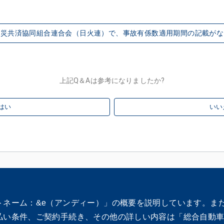
火災共済協同組合連合会（日火連）で、事故有係数適用期間の記載がな
上記Q＆Aは参考になりましたか?
はい
いい
トネーム：&e（アンディー）」の概要を説明しています。ま
払い条件、ご契約手続き、その他の詳しい内容は「総合自動