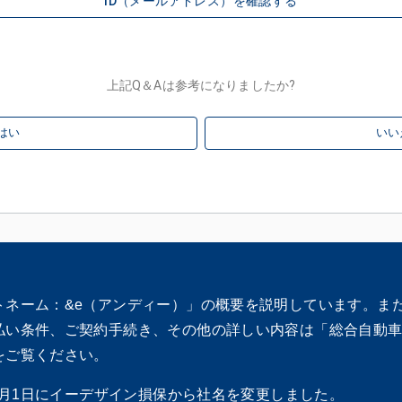
ID（メールアドレス）を確認する
上記Q＆Aは参考になりましたか?
はい
いい
トネーム：&e（アンディー）」の概要を説明しています。ま
払い条件、ご契約手続き、その他の詳しい内容は「総合自動
をご覧ください。
10月1日にイーデザイン損保から社名を変更しました。