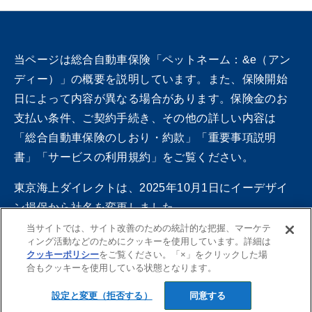
当ページは総合自動車保険「ペットネーム：&e（アン
ディー）」の概要を説明しています。また、保険開始
日によって内容が異なる場合があります。保険金のお
支払い条件、ご契約手続き、その他の詳しい内容は
「総合自動車保険のしおり・約款」「重要事項説明
書」「サービスの利用規約」をご覧ください。
東京海上ダイレクトは、2025年10月1日にイーデザイ
ン損保から社名を変更しました。
一部旧社名の記載が残っている場合がありますので、
当サイトでは、サイト改善のための統計的な把握、マーケテ
ィング活動などのためにクッキーを使用しています。詳細は
ご了承ください。
クッキーポリシー
をご覧ください。「×」をクリックした場
合もクッキーを使用している状態となります。
©Tokio Marine Direct Insurance Co.,Ltd.
設定と変更（拒否する）
同意する