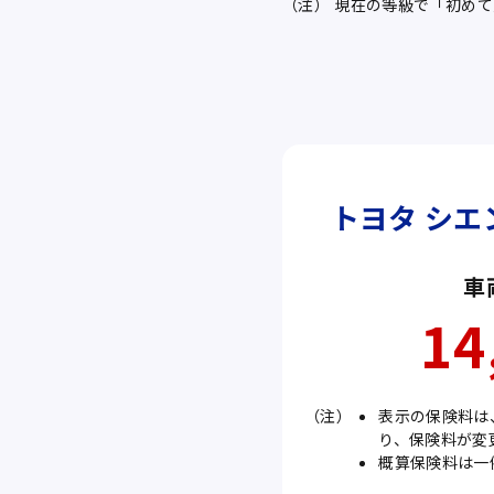
（注）
現在の等級で「初めて
トヨタ シ
車
14
（注）
表示の保険料は
り、保険料が変
概算保険料は一