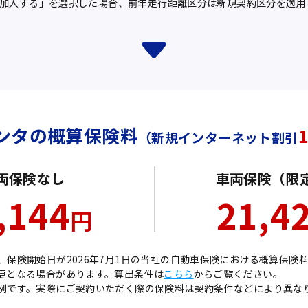
加入する」を選択した場合、前年走行距離区分は新規契約区分を適用
エンタの概算保険料
1
（新規インターネット割引
両保険なし
車両保険
（限
,144
21,4
円
、保険開始日が2026年7月1日の当社の自動車保険における概算保険
更となる場合があります。算出条件は
こちら
からご覧ください。
例です。実際にご契約いただく際の保険料は契約条件などにより異な