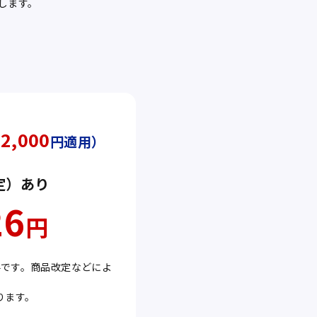
します。
2,000
円適用）
定）
あり
26
円
料です。商品改定などによ
ります。