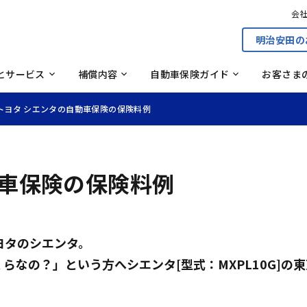
ての任意保険（自動車保険）ガ
自然災害ガイド
割引
型式別料率クラス制度
ドサービス
従来商品のしおり・約款
従
会
覧
クトガレージ紹介サービス
さまの声に応える取り組み
のない世界へ
事故のない社会をつくる取
明治安田の
見積もりから申し込みの
見積もり・申し込み
される運転者の範囲について
ィカルコールサービス
車保険なるほどコラム
自動車お役立ちコラム
（Safe Drive With）
とサービス
補償内容
自動車保険ガイド
お客さま
トヨタ シエンタの自動車保険の保険料例
動車保険の保険料例
ヨタのシエンタ。
らなの？」という方へシエンタ[型式：MXPL10G]の