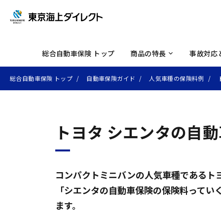
初め
各種
ロー
イド
セレ
お客
事故
補償
メデ
自動
総合自動車保険 トップ
商品の特長
事故対応
総合自動車保険 トップ
自動車保険ガイド
人気車種の保険料例
トヨタ シエンタの自
コンパクトミニバンの人気車種であるト
「シエンタの自動車保険の保険料っていく
ます。