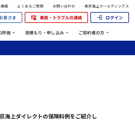
初めての自動車保険 よくあるご質問
保険料は走った分だけ
来商品でお支払いできる保険金一
社情報
よくあるご質問
お問い合わせ
東京海上ホールディングス
り組み
安全な街づくりを支援する取り組み
お客さま
事故・トラブルの連絡
ログイン
流れ
の評価
見積もり・申し込み
ご契約者の方
東京海上ダイレクトの保険料例をご紹介し