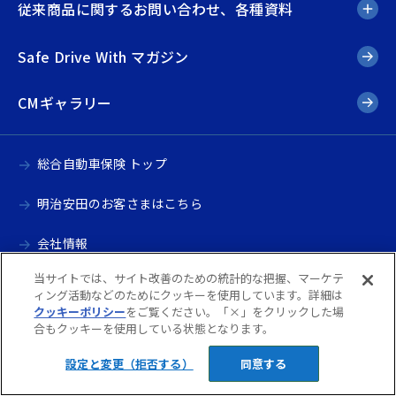
従来商品に関するお問い合わせ、各種資料
Safe Drive With マガジン
CMギャラリー
総合自動車保険 トップ
明治安田のお客さまはこちら
会社情報
当サイトでは、サイト改善のための統計的な把握、マーケテ
よくあるご質問
ィング活動などのためにクッキーを使用しています。詳細は
クッキーポリシー
をご覧ください。「×」をクリックした場
お問い合わせ
合もクッキーを使用している状態となります。
サイトマップ
設定と変更（拒否する）
同意する