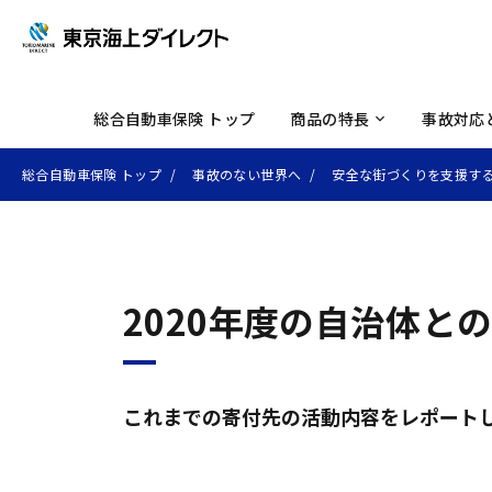
初め
各種
ロー
イド
セレ
お客
事故
補償
メデ
自動
総合自動車保険 トップ
商品の特長
事故対応
総合自動車保険 トップ
事故のない世界へ
安全な街づくりを支援す
2020年度の自治体と
これまでの寄付先の活動内容をレポート