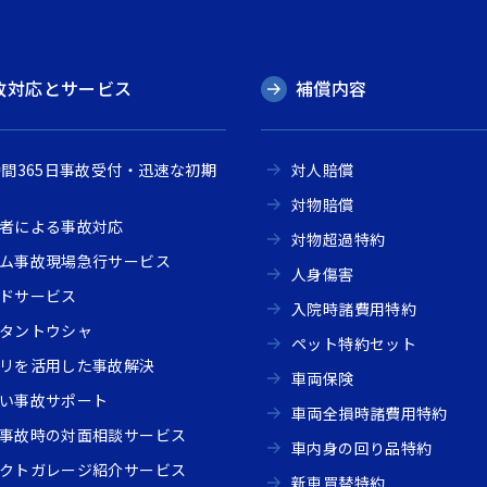
故対応とサービス
補償内容
時間365日事故受付・迅速な初期
対人賠償
対物賠償
者による事故対応
対物超過特約
ム事故現場急行サービス
人身傷害
ドサービス
入院時諸費用特約
タントウシャ
ペット特約セット
リを活用した事故解決
車両保険
い事故サポート
車両全損時諸費用特約
事故時の対面相談サービス
車内身の回り品特約
クトガレージ紹介サービス
新車買替特約