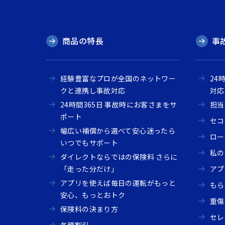
商品の特長
事
経験豊富なプロが全国のネットワー
24
クと連携し事故対応
対応
24時間365日 事故時にお客さまをサ
担当
ポート
セコ
幅広い補償から選べて安心迷ったら
ロー
いつでもサポート
私の
ダイレクトならではの保険料 さらに
「走った分だけ」
アプ
アプリを使えば毎日の運転がもっと
もら
安心、もっとおトク
重傷
保険料の決まり方
セレ