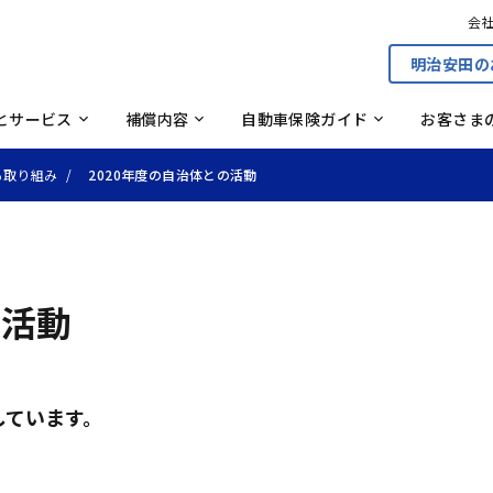
ての任意保険（自動車保険）ガ
自然災害ガイド
割引
型式別料率クラス制度
ドサービス
従来商品のしおり・約款
従
会
覧
クトガレージ紹介サービス
さまの声に応える取り組み
のない世界へ
事故のない社会をつくる取
明治安田の
見積もりから申し込みの
見積もり・申し込み
される運転者の範囲について
ィカルコールサービス
車保険なるほどコラム
自動車お役立ちコラム
（Safe Drive With）
とサービス
補償内容
自動車保険ガイド
お客さま
る取り組み
2020年度の自治体との活動
の活動
しています。