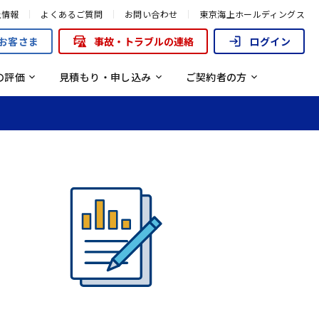
初めての自動車保険 よくあるご質問
保険料は走った分だけ
来商品でお支払いできる保険金一
社情報
よくあるご質問
お問い合わせ
東京海上ホールディングス
り組み
安全な街づくりを支援する取り組み
お客さま
事故・トラブルの連絡
ログイン
流れ
の評価
見積もり・申し込み
ご契約者の方