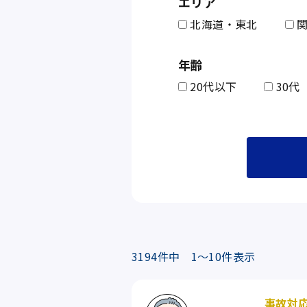
エリア
北海道・東北
関
年齢
20代以下
30代
3194
件中
1～10
件表示
事故対