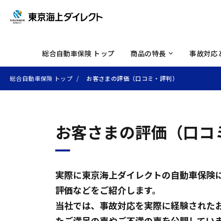
初め
各種
ロー
イド
セレ
お客
事故
補償
メデ
自動
総合自動車保険 トップ
商品の特長
事故対応
総合自動車保険 トップ
お客さまの評価（口コミ・評判）
お客さまの評価
（口コ
実際に東京海上ダイレクトの自動車保険
評価などをご紹介します。
当社では、事故対応を実際に経験された
たご満足の声やご不満の声を公開してい