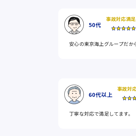
事故対応満足
50代
安心の東京海上グループだから 
事故対
60代
以上
丁寧な対応で満足してます。 （