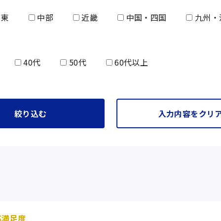
東
中部
近畿
中国・四国
九州・
40代
50代
60代以上
絞り込む
入力内容をクリ
応満足度