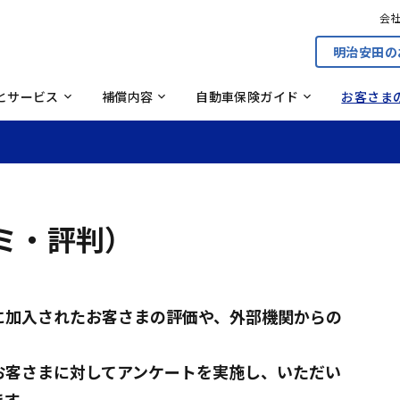
ての任意保険（自動車保険）ガ
自然災害ガイド
割引
型式別料率クラス制度
ドサービス
従来商品のしおり・約款
従
会
覧
クトガレージ紹介サービス
さまの声に応える取り組み
のない世界へ
事故のない社会をつくる取
明治安田の
見積もりから申し込みの
見積もり・申し込み
される運転者の範囲について
ィカルコールサービス
車保険なるほどコラム
自動車お役立ちコラム
（Safe Drive With）
とサービス
補償内容
自動車保険ガイド
お客さま
ミ・評判）
に加入されたお客さまの評価や、外部機関からの
お客さまに対してアンケートを実施し、いただい
ます。